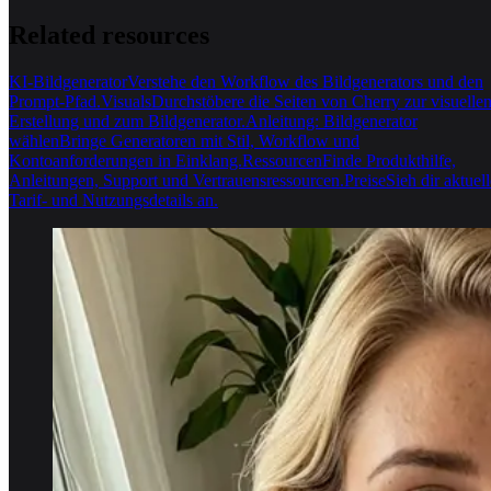
Related resources
KI-Bildgenerator
Verstehe den Workflow des Bildgenerators und den
Prompt-Pfad.
Visuals
Durchstöbere die Seiten von Cherry zur visuelle
Erstellung und zum Bildgenerator.
Anleitung: Bildgenerator
wählen
Bringe Generatoren mit Stil, Workflow und
Kontoanforderungen in Einklang.
Ressourcen
Finde Produkthilfe,
Anleitungen, Support und Vertrauensressourcen.
Preise
Sieh dir aktuell
Tarif- und Nutzungsdetails an.