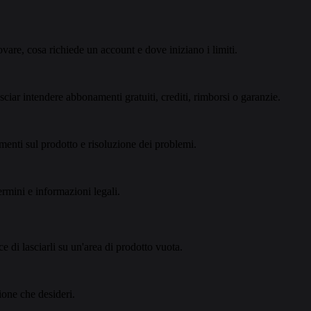
are, cosa richiede un account e dove iniziano i limiti.
sciar intendere abbonamenti gratuiti, crediti, rimborsi o garanzie.
menti sul prodotto e risoluzione dei problemi.
ermini e informazioni legali.
e di lasciarli su un'area di prodotto vuota.
ione che desideri.