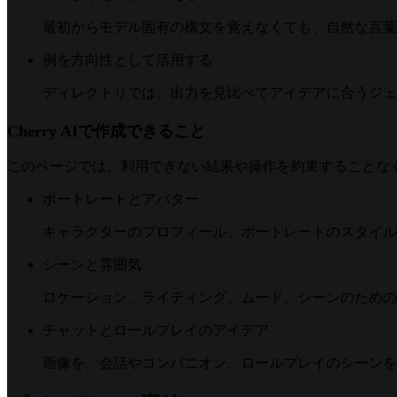
最初からモデル固有の構文を覚えなくても、自然な言葉
例を方向性として活用する
ディレクトリでは、出力を見比べてアイデアに合うジェ
Cherry AIで作成できること
このページでは、利用できない結果や操作を約束することな
ポートレートとアバター
キャラクターのプロフィール、ポートレートのスタイル
シーンと雰囲気
ロケーション、ライティング、ムード、シーンのための
チャットとロールプレイのアイデア
画像を、会話やコンパニオン、ロールプレイのシーンを