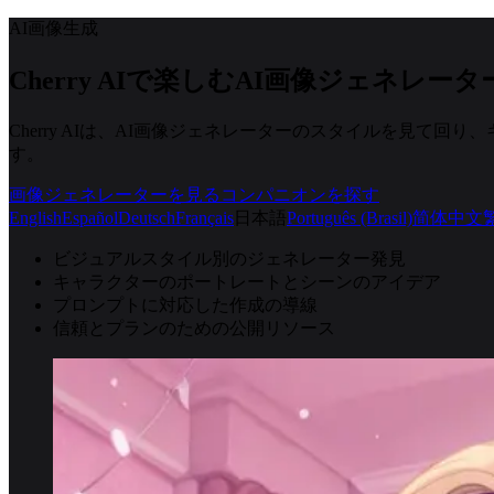
AI画像生成
Cherry AIで楽しむAI画像ジェネレー
Cherry AIは、AI画像ジェネレーターのスタイルを見
す。
画像ジェネレーターを見る
コンパニオンを探す
English
Español
Deutsch
Français
日本語
Português (Brasil)
简体中文
ビジュアルスタイル別のジェネレーター発見
キャラクターのポートレートとシーンのアイデア
プロンプトに対応した作成の導線
信頼とプランのための公開リソース