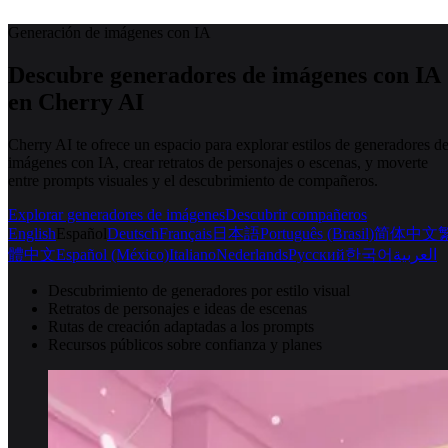
Generación de imágenes con IA
Descubre generadores de imágenes con IA
en Cherry AI
Cherry AI te ofrece un espacio para explorar estilos de generadores d
imágenes con IA, crear retratos de personajes o escenas, y moverte
entre prompts visuales y el descubrimiento de compañeros.
Explorar generadores de imágenes
Descubrir compañeros
English
Español
Deutsch
Français
日本語
Português (Brasil)
简体中文
體中文
Español (México)
Italiano
Nederlands
Русский
한국어
العربية
Descubrimiento de generadores por estilo visual
Retratos de personajes e ideas de escenas
Rutas de creación adaptadas a los prompts
Recursos públicos sobre confianza y planes