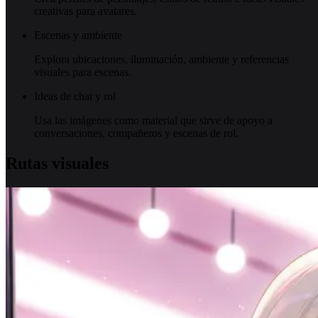
creativas para avatares.
Escenas y ambiente
Explora ubicaciones, iluminación, ambiente y referencias
visuales para escenas.
Ideas de chat y rol
Usa las imágenes como material que sirve de apoyo a
conversaciones, compañeros y escenas de rol.
Rutas visuales