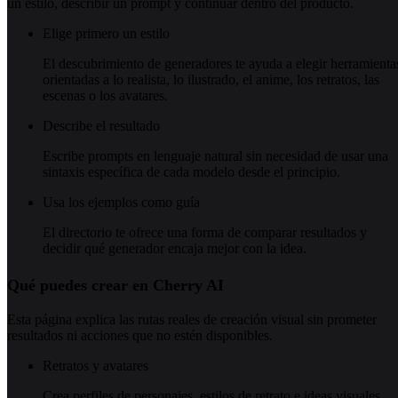
un estilo, describir un prompt y continuar dentro del producto.
Elige primero un estilo
El descubrimiento de generadores te ayuda a elegir herramienta
orientadas a lo realista, lo ilustrado, el anime, los retratos, las
escenas o los avatares.
Describe el resultado
Escribe prompts en lenguaje natural sin necesidad de usar una
sintaxis específica de cada modelo desde el principio.
Usa los ejemplos como guía
El directorio te ofrece una forma de comparar resultados y
decidir qué generador encaja mejor con la idea.
Qué puedes crear en Cherry AI
Esta página explica las rutas reales de creación visual sin prometer
resultados ni acciones que no estén disponibles.
Retratos y avatares
Crea perfiles de personajes, estilos de retrato e ideas visuales