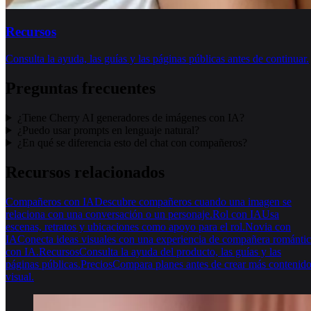
Recursos
Consulta la ayuda, las guías y las páginas públicas antes de continuar.
Preguntas frecuentes
¿Tiene Cherry AI generadores de imágenes con IA?
¿Puedo usar prompts en lenguaje natural?
¿En qué se diferencia esto del chat con compañeros?
Recursos relacionados
Compañeros con IA
Descubre compañeros cuando una imagen se
relaciona con una conversación o un personaje.
Rol con IA
Usa
escenas, retratos y ubicaciones como apoyo para el rol.
Novia con
IA
Conecta ideas visuales con una experiencia de compañera románti
con IA.
Recursos
Consulta la ayuda del producto, las guías y las
páginas públicas.
Precios
Compara planes antes de crear más contenid
visual.