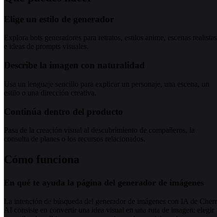
Elige un estilo de generador
Explora bots generadores para retratos, estilos anime, escenas realistas
e ideas de prompts visuales.
Describe la imagen con naturalidad
Usa un lenguaje sencillo para explicar un personaje, una escena, un
estilo o una dirección creativa.
Continúa dentro del producto
Pasa de la creación visual al descubrimiento de compañeros, la
consulta de planes o los recursos relacionados.
Cómo funciona
En qué te ayuda la página del generador de imágenes
La intención de búsqueda del generador de imágenes con IA de Cher
AI consiste en convertir una idea visual en una ruta de imagen: elegir