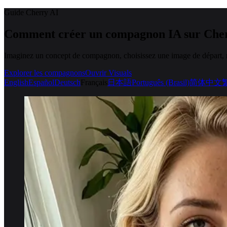
Guide Cherry AI
Comment créer un compagnon IA sur Che
Imaginez un concept de compagnon, choisissez une image de départ, ré
Explorer les compagnons
Ouvrir Visuals
English
Español
Deutsch
Français
日本語
Português (Brasil)
简体中文