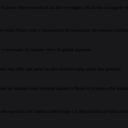
 il primo video necessita di un altro passaggio, più durata o maggiore qu
ere senza fissare costi o impostazioni di esecuzione che possono cambia
è necessario un risultato video di qualità superiore.
re rifai offre agli utenti un altro tentativo dalla stessa idea generale.
are un risultato video esistente quando il flusso di prodotto offre quest
o aspettarsi che l'utilizzo dell'energia e la disponibilità specifica dell'