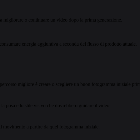
ti a migliorare o continuare un video dopo la prima generazione.
consumare energia aggiuntiva a seconda del flusso di prodotto attuale.
ercorso migliore è creare o scegliere un buon fotogramma iniziale prima
 la posa e lo stile visivo che dovrebbero guidare il video.
il movimento a partire da quel fotogramma iniziale.