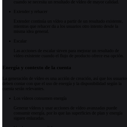
cuando se necesita un resultado de vídeo de mayor calidad.
Extender y rehacer
Extender continúa un vídeo a partir de un resultado existente,
mientras que rehacer da a los usuarios otro intento desde la
misma idea general.
Escalar
Las acciones de escalar sirven para mejorar un resultado de
vídeo existente cuando el flujo de producto ofrece esa opción.
Energía y contexto de la cuenta
La generación de vídeo es una acción de creación, así que los usuario
deben contar con que el uso de energía y la disponibilidad según la
cuenta serán relevantes.
Los vídeos consumen energía
Generar vídeos y usar acciones de vídeo avanzadas puede
consumir energía, por lo que las superficies de plan y energía
siguen enlazadas.