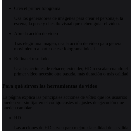
Crea el primer fotograma
Usa los generadores de imágenes para crear el personaje, la
escena, la pose y el estilo visual que deben guiar el vídeo.
Abre la acción de vídeo
Tras elegir una imagen, usa la acción de vídeo para generar
movimiento a partir de ese fotograma inicial.
Refina el resultado
Usa las acciones de rehacer, extender, HD o escalar cuando el
primer vídeo necesite otra pasada, más duración o más calidad.
Para qué sirven las herramientas de vídeo
La página explica las principales acciones de vídeo que los usuarios
pueden ver sin fijar en el código costes ni ajustes de ejecución que
pueden cambiar.
HD
Las acciones de HD sirven para mejorar la calidad de la salida