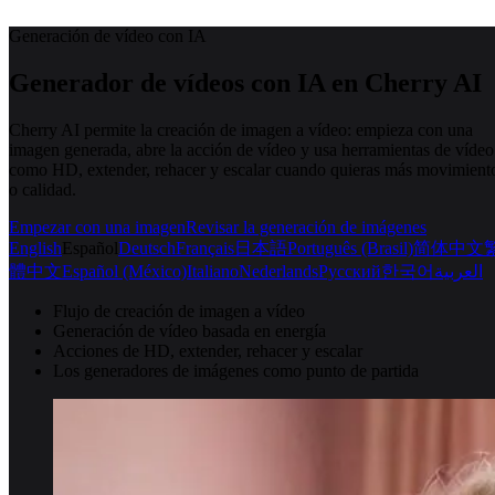
Generación de vídeo con IA
Generador de vídeos con IA en Cherry AI
Cherry AI permite la creación de imagen a vídeo: empieza con una
imagen generada, abre la acción de vídeo y usa herramientas de vídeo
como HD, extender, rehacer y escalar cuando quieras más movimient
o calidad.
Empezar con una imagen
Revisar la generación de imágenes
English
Español
Deutsch
Français
日本語
Português (Brasil)
简体中文
體中文
Español (México)
Italiano
Nederlands
Русский
한국어
العربية
Flujo de creación de imagen a vídeo
Generación de vídeo basada en energía
Acciones de HD, extender, rehacer y escalar
Los generadores de imágenes como punto de partida