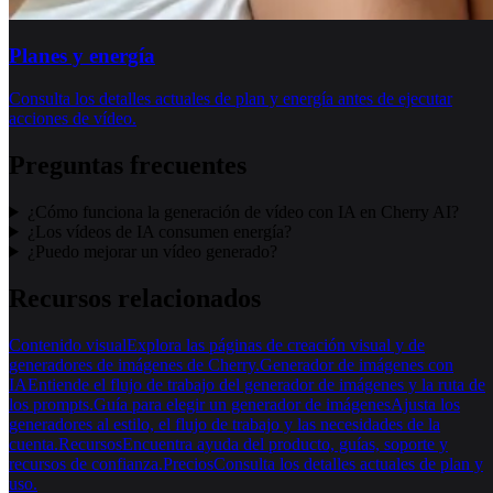
Planes y energía
Consulta los detalles actuales de plan y energía antes de ejecutar
acciones de vídeo.
Preguntas frecuentes
¿Cómo funciona la generación de vídeo con IA en Cherry AI?
¿Los vídeos de IA consumen energía?
¿Puedo mejorar un vídeo generado?
Recursos relacionados
Contenido visual
Explora las páginas de creación visual y de
generadores de imágenes de Cherry.
Generador de imágenes con
IA
Entiende el flujo de trabajo del generador de imágenes y la ruta de
los prompts.
Guía para elegir un generador de imágenes
Ajusta los
generadores al estilo, el flujo de trabajo y las necesidades de la
cuenta.
Recursos
Encuentra ayuda del producto, guías, soporte y
recursos de confianza.
Precios
Consulta los detalles actuales de plan y
uso.