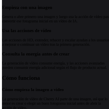
Empieza con una imagen
Genera o abre primero una imagen y luego usa la acción de vídeo par
convertir ese fotograma inicial en un vídeo de IA.
Usa las acciones de vídeo
Las acciones de HD, extender, rehacer y escalar ayudan a los usuario
a mejorar o continuar un vídeo tras la primera generación.
Consulta la energía antes de crear
La generación de vídeo consume energía, y las acciones avanzadas
pueden consumir energía adicional según el flujo de producto actual.
Cómo funciona
Cómo empieza la imagen a vídeo
La generación de vídeo de Cherry AI parte de una imagen, así que lo
mejor es crear o elegir un buen fotograma inicial antes de abrir la
acción de vídeo.