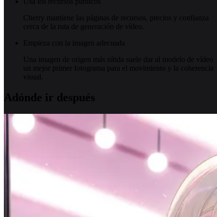
Usa los recursos públicos
Cherry mantiene las páginas de recursos, precios y confianza
cerca de la ruta de generación de vídeo.
Empieza con la imagen adecuada
Una imagen de origen más nítida suele dar al modelo de vídeo
un mejor primer fotograma para el movimiento y la coherencia
visual.
Adónde ir después