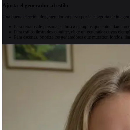
Ajusta el generador al estilo
Una buena elección de generador empieza por la categoría de imagen 
Para retratos de personajes, busca ejemplos que coincidan con el
Para estilos ilustrados o anime, elige un generador cuyos ejempl
Para escenas, prioriza los generadores que muestren fondos, il