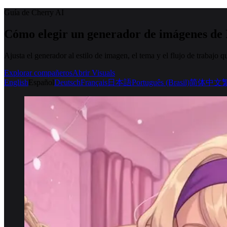
Guía de Cherry AI
Cómo elegir un generador de imágenes de 
Ajusta el generador al estilo de imagen, el tema y el flujo de trabajo 
Explorar compañeros
Abrir Visuals
English
Español
Deutsch
Français
日本語
Português (Brasil)
简体中文