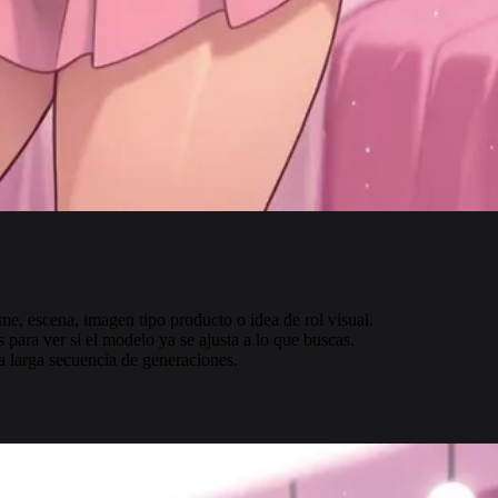
nime, escena, imagen tipo producto o idea de rol visual.
para ver si el modelo ya se ajusta a lo que buscas.
a larga secuencia de generaciones.