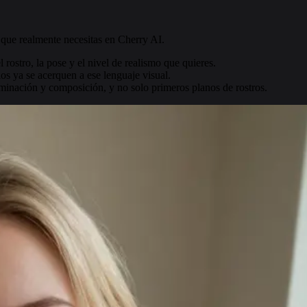
que realmente necesitas en Cherry AI.
 rostro, la pose y el nivel de realismo que quieres.
os ya se acerquen a ese lenguaje visual.
uminación y composición, y no solo primeros planos de rostros.