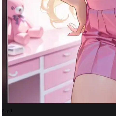
Step
1