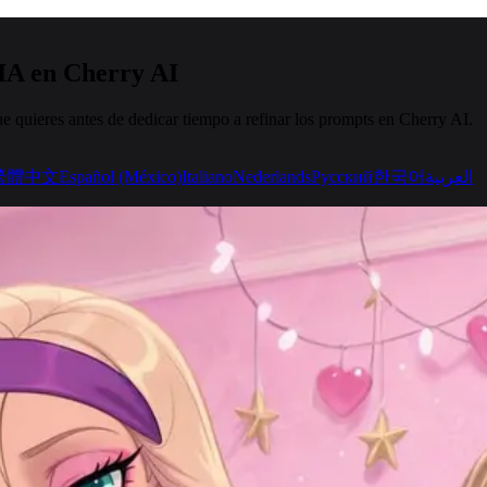
IA en Cherry AI
que quieres antes de dedicar tiempo a refinar los prompts en Cherry AI.
繁體中文
Español (México)
Italiano
Nederlands
Русский
한국어
العربية