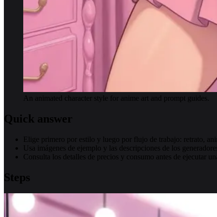
An animated character style for anime art and prompt guides.
Quick answer
Elige primero por estilo y luego por flujo de trabajo: retrato, a
Usa imágenes de ejemplo y las descripciones de los generadores 
Consulta los detalles de precios y consumo antes de ejecutar un
Steps